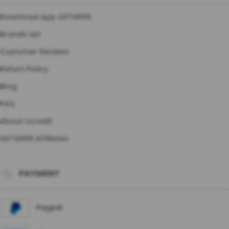
Download App GETAR69
Brands List
Customer Reviews
Return Policy
Blog
FAQ
About Ucredit
GETAR69 Affiliates
PAYMENT
Paypal