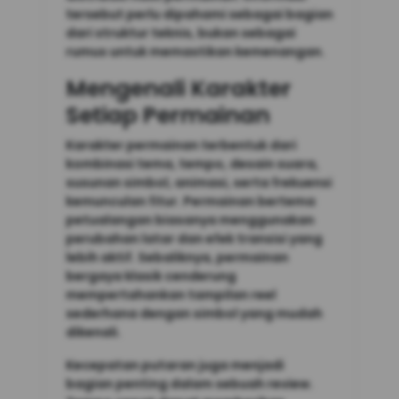
tersebut perlu dipahami sebagai bagian
dari struktur teknis, bukan sebagai
rumus untuk memastikan kemenangan.
Mengenali Karakter
Setiap Permainan
Karakter permainan terbentuk dari
kombinasi tema, tempo, desain suara,
susunan simbol, animasi, serta frekuensi
kemunculan fitur. Permainan bertema
petualangan biasanya menggunakan
perubahan latar dan efek transisi yang
lebih aktif. Sebaliknya, permainan
bergaya klasik cenderung
mempertahankan tampilan reel
sederhana dengan simbol yang mudah
dikenali.
Kecepatan putaran juga menjadi
bagian penting dalam sebuah review.