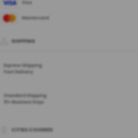
Visa
Mastercard
SHIPPING
Express Shipping
Fast Delivery
Standard Shipping
10+ Business Days
CITIES COVERED