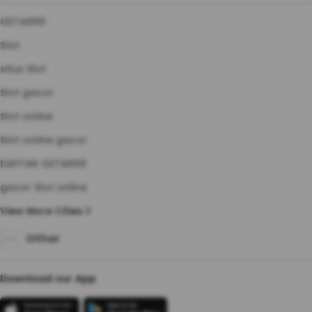
GETAR69
Slot
situs Slot
Slot gacor
Slot online
Slot online gacor
DAFTAR GETAR69
gacor Slot online
View More Cities
Other
Download our App