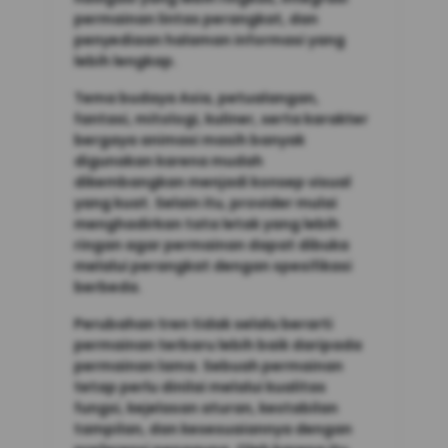
permainan lintas perangkat, dan
penyediaan halaman informasi yang
lebih lengkap.
Tema budaya Asia, petualangan,
fantasi, mitologi, kuliner, serta karakter
bergaya animasi masih banyak
digunakan karena mudah
dikembangkan menjadi konsep visual
yang kuat. Selain itu, provider mulai
menghadirkan tata letak yang lebih
ringan agar permainan dapat dibuka
melalui perangkat dengan spesifikasi
berbeda.
Perubahan tren tidak selalu berarti
permainan terbaru lebih baik daripada
permainan lama. Sebuah permainan
tetap perlu dinilai melalui kualitas
fungsi, kejelasan aturan, kestabilan
tampilan, dan kesesuaiannya dengan