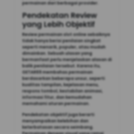
permainan dari berbagai provider.
Pendekatan Review
yang Lebih Objektif
Review permainan slot online sebaiknya
tidak hanya berisi penilaian singkat
seperti menarik, populer, atau mudah
dimainkan. Sebuah ulasan yang
bermanfaat perlu menjelaskan alasan di
balik penilaian tersebut. Karena itu,
GETAR69 membahas permainan
berdasarkan beberapa unsur, seperti
kualitas tampilan, kejelasan menu,
respons tombol, kestabilan animasi,
informasi fitur, dan kemudahan
memahami aturan permainan.
Pendekatan objektif juga berarti
menyampaikan kelebihan dan
keterbatasan secara seimbang.
Permainan dengan visual yang ramai