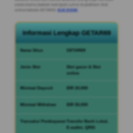
saldo kamu berkali-kali lipat cuma di platform Slot
online terbaik GETAR69.
KLIK DISINI
.
Informasi Lengkap GETAR69
Nama Situs
GETAR69
Jenis Slot
Slot gacor & Slot
online
Minimal Deposit
IDR 20,000
Minimal Withdraw
IDR 50,000
Transaksi Pembayaran
Transfer Bank Lokal,
E-wallet, QRIS