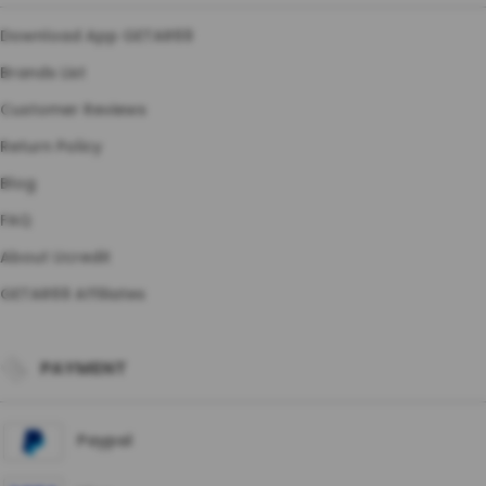
Download App GETAR69
Brands List
Customer Reviews
Return Policy
Blog
FAQ
About Ucredit
GETAR69 Affiliates
PAYMENT
Paypal