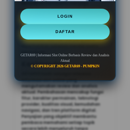
Metode ini membantu menjaga
pembahasan tetap terarah. Pembaca
tidak hanya memperoleh deskripsi
LOGIN
umum, tetapi juga mendapatkan
konteks mengenai alasan sebuah fitur
DAFTAR
dianggap penting, cara kerja elemen
permainan, dan hal-hal yang perlu
diperhatikan sebelum menilai suatu
permainan.
GETAR69 | Informasi Slot Online Berbasis Review dan Analisis
Aktual
Kesimpulan
© COPYRIGHT 2026 GETAR69 - PUMPKIN
GETAR69 hadir sebagai referensi
informasi slot online yang
mengutamakan review dan analisis
aktual. Pembahasan mencakup fungsi
fitur, karakter permainan, teknologi
provider, kualitas visual, kemudahan
navigasi, dan tren platform digital.
Penyajian yang objektif membantu
pembaca memahami setiap topik
secara lebih menyeluruh tanpa