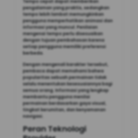
Tempo cepat dapat memberikan
pengalaman yang praktis, sedangkan
tempo lebih lambat memungkinkan
pengguna memperhatikan animasi dan
informasi yang muncul. Penilaian
mengenai tempo perlu disesuaikan
dengan tujuan pembahasan karena
setiap pengguna memiliki preferensi
berbeda.
Dengan mengenali karakter tersebut,
pembaca dapat memahami bahwa
popularitas sebuah permainan tidak
selalu menentukan kesesuaiannya bagi
semua orang. Informasi yang lengkap
membantu pengguna menilai
permainan berdasarkan gaya visual,
tingkat kerumitan, dan kenyamanan
navigasi.
Peran Teknologi