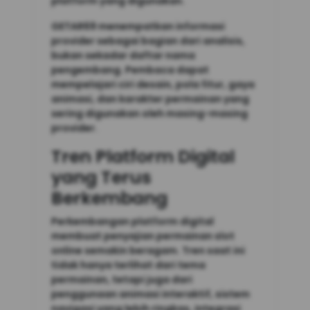
platform yang digunakan.
GETAR69 menempatkan informasi
provider sebagai bagian dari analisis,
bukan sekadar daftar nama
pengembang. Pembaca dapat
mempelajari ciri desain, pola fitur, gaya
animasi, dan karakter permainan yang
sering digunakan oleh masing-masing
provider.
Tren Platform Digital
yang Terus
Berkembang
Perkembangan platform digital
membuat penyajian permainan slot
online semakin beragam. Tren saat ini
tidak hanya terlihat dari tema
permainan, tetapi juga dari
penggunaan animasi interaktif, sistem
navigasi yang lebih ringkas, integrasi