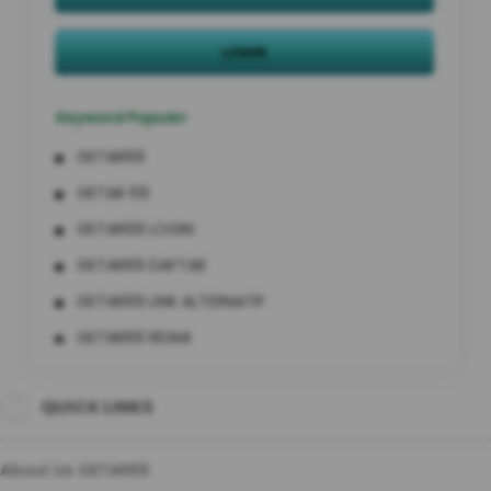
LOGIN
Keyword Populer
GETAR69
GETAR 69
GETAR69 LOGIN
GETAR69 DAFTAR
GETAR69 LINK ALTERNATIF
GETAR69 RESMI
GETAR69 RTP
QUICK LINKS
GETAR 69
GETAR69
About Us GETAR69