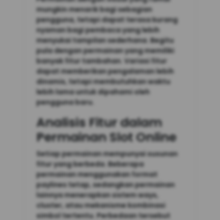
mungkin menarik bagi sebagian
pengguna, tetapi dapat terasa kurang
nyaman bagi pembaca yang lebih
menyukai tampilan sederhana. Begitu
pula dengan permainan yang memiliki
banyak fitur tambahan. Variasi fitur
dapat memberikan pengalaman lebih
dinamis, tetapi membutuhkan waktu
lebih lama untuk dipahami oleh
pengguna baru.
Analisis Fitur dalam
Permainan Slot Online
Setiap permainan mempunyai susunan
fitur yang berbeda. Beberapa
permainan menggunakan format
paylines tetap, sedangkan permainan
lainnya menerapkan sistem ways,
cluster, atau mekanisme kombinasi
simbol tertentu. Perbedaan tersebut