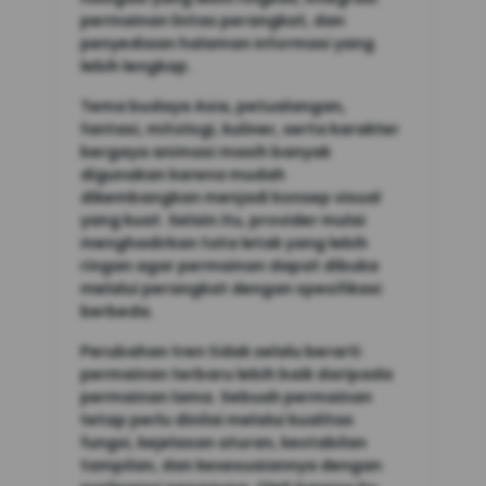
permainan lintas perangkat, dan
penyediaan halaman informasi yang
lebih lengkap.
Tema budaya Asia, petualangan,
fantasi, mitologi, kuliner, serta karakter
bergaya animasi masih banyak
digunakan karena mudah
dikembangkan menjadi konsep visual
yang kuat. Selain itu, provider mulai
menghadirkan tata letak yang lebih
ringan agar permainan dapat dibuka
melalui perangkat dengan spesifikasi
berbeda.
Perubahan tren tidak selalu berarti
permainan terbaru lebih baik daripada
permainan lama. Sebuah permainan
tetap perlu dinilai melalui kualitas
fungsi, kejelasan aturan, kestabilan
tampilan, dan kesesuaiannya dengan