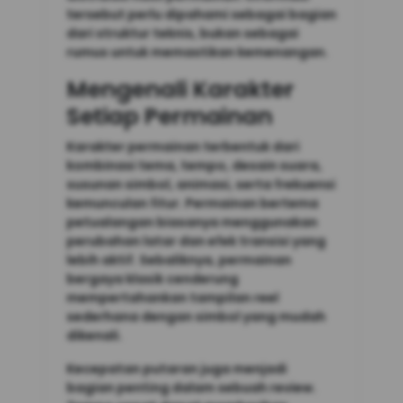
tersebut perlu dipahami sebagai bagian
dari struktur teknis, bukan sebagai
rumus untuk memastikan kemenangan.
Mengenali Karakter
Setiap Permainan
Karakter permainan terbentuk dari
kombinasi tema, tempo, desain suara,
susunan simbol, animasi, serta frekuensi
kemunculan fitur. Permainan bertema
petualangan biasanya menggunakan
perubahan latar dan efek transisi yang
lebih aktif. Sebaliknya, permainan
bergaya klasik cenderung
mempertahankan tampilan reel
sederhana dengan simbol yang mudah
dikenali.
Kecepatan putaran juga menjadi
bagian penting dalam sebuah review.