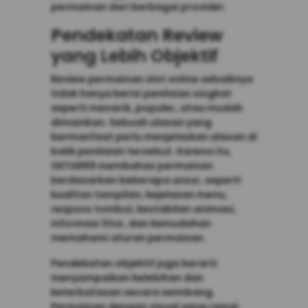
permainan dari berbagai provider.
Pendekatan Review
yang Lebih Objektif
Review permainan slot online sebaiknya
tidak hanya berisi penilaian singkat
seperti menarik, populer, atau mudah
dimainkan. Sebuah ulasan yang
bermanfaat perlu menjelaskan alasan di
balik penilaian tersebut. Karena itu,
GETAR69 membahas permainan
berdasarkan beberapa unsur, seperti
kualitas tampilan, kejelasan menu,
respons tombol, kestabilan animasi,
informasi fitur, dan kemudahan
memahami aturan permainan.
Pendekatan objektif juga berarti
menyampaikan kelebihan dan
keterbatasan secara seimbang.
Permainan dengan visual yang ramai