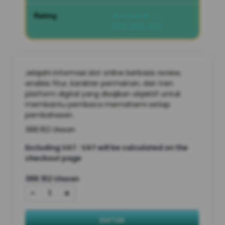
Rating
★★★★★
—
999,889,009
Jelajahi informasi slot online berbasis review,
analisis fitur, karakter permainan, dan tren
platform digital yang disajikan objektif untuk
membantu pembaca memahami setiap
pembahasan.
388.162 Ulasan
Excluding VAT : VAT will be calculated on the
checkout page
388.162 Ulasan
-
+
DAFTAR