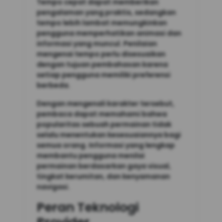
Tempo cepat dapat memberikan
pengalaman yang praktis, sedangkan
tempo lebih lambat memungkinkan
pengguna memperhatikan animasi dan
informasi yang muncul. Penilaian
mengenai tempo perlu disesuaikan
dengan tujuan pembahasan karena
setiap pengguna memiliki preferensi
berbeda.
Dengan mengenali karakter tersebut,
pembaca dapat memahami bahwa
popularitas sebuah permainan tidak
selalu menentukan kesesuaiannya bagi
semua orang. Informasi yang lengkap
membantu pengguna menilai
permainan berdasarkan gaya visual,
tingkat kerumitan, dan kenyamanan
navigasi.
Peran Teknologi