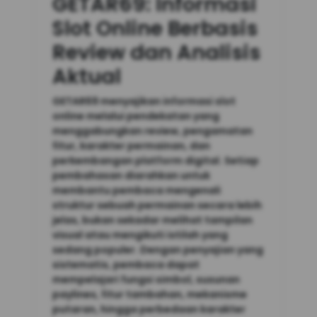
GETAR69: Informasi
Slot Online Berbasis
Review dan Analisis
Aktual
GETAR69 menyajikan informasi slot
online melalui pendekatan yang
menggabungkan review, pengamatan
fitur, karakter permainan, dan
perkembangan platform digital. Setiap
pembahasan diarahkan untuk
membantu pembaca mengenali
struktur sebuah permainan secara lebih
jelas, bukan sekadar melihat tampilan
visual atau mengikuti istilah yang
sedang populer. Dengan penyajian yang
sistematis, pembaca dapat
mempelajari fungsi simbol, susunan
paylines, fitur tambahan, mekanisme
putaran, hingga perbedaan karakter