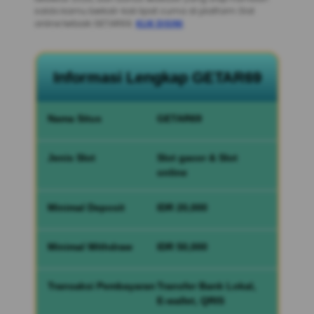
saldo kamu berkali-kali lipat cuma di platform Slot
online terbaik GETAR69.
KLIK DISINI
.
Informasi Lengkap GETAR69
Nama Situs
GETAR69
Jenis Slot
Slot gacor & Slot
online
Minimal Deposit
IDR 20,000
Minimal Withdraw
IDR 50,000
Transaksi Pembayaran
Transfer Bank Lokal,
E-wallet, QRIS