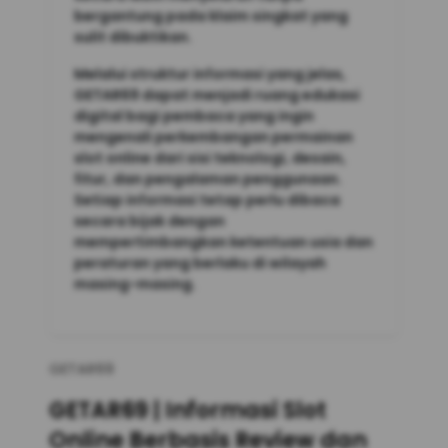
bergantung pada klaim singkat yang
sulit dibuktikan.
Melalui struktur informasi yang jelas,
GETAR69 dapat menjadi ruang edukasi
digital bagi pembaca yang ingin
mengenali perkembangan permainan
slot online dari sisi teknologi, desain,
fitur, dan pengalaman penggunaan.
Setiap informasi tetap perlu dibaca
secara bijak dengan
mempertimbangkan ketentuan usia dan
peraturan yang berlaku di wilayah
masing-masing.
GETAR69
GETAR69 | Informasi Slot
Online Berbasis Review dan