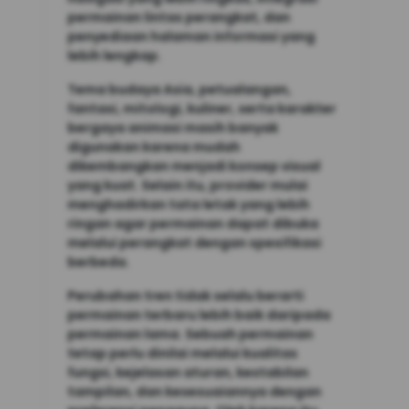
permainan lintas perangkat, dan
penyediaan halaman informasi yang
lebih lengkap.
Tema budaya Asia, petualangan,
fantasi, mitologi, kuliner, serta karakter
bergaya animasi masih banyak
digunakan karena mudah
dikembangkan menjadi konsep visual
yang kuat. Selain itu, provider mulai
menghadirkan tata letak yang lebih
ringan agar permainan dapat dibuka
melalui perangkat dengan spesifikasi
berbeda.
Perubahan tren tidak selalu berarti
permainan terbaru lebih baik daripada
permainan lama. Sebuah permainan
tetap perlu dinilai melalui kualitas
fungsi, kejelasan aturan, kestabilan
tampilan, dan kesesuaiannya dengan