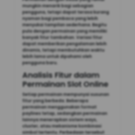
mungkin menarik bagi sebagian
pengguna, tetapi dapat terasa kurang
nyaman bagi pembaca yang lebih
menyukai tampilan sederhana. Begitu
pula dengan permainan yang memiliki
banyak fitur tambahan. Variasi fitur
dapat memberikan pengalaman lebih
dinamis, tetapi membutuhkan waktu
lebih lama untuk dipahami oleh
pengguna baru.
Analisis Fitur dalam
Permainan Slot Online
Setiap permainan mempunyai susunan
fitur yang berbeda. Beberapa
permainan menggunakan format
paylines tetap, sedangkan permainan
lainnya menerapkan sistem ways,
cluster, atau mekanisme kombinasi
simbol tertentu. Perbedaan tersebut