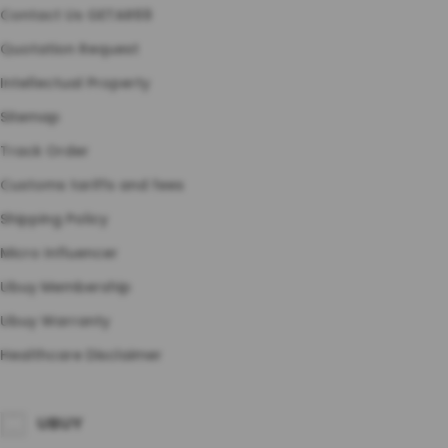
Contact Us GETAR69
Quotation Request
Intellectual Property
Sitemap
Track Order
Customs tariffs and fees
Shipping Policy
Micro Influencer
Ubuy Membership
Ubuy Warranty
Healthcare Disclaimer
UBUY