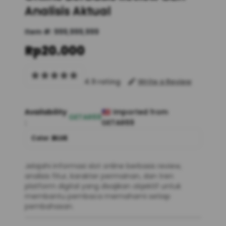
Analisis Aktual
Item #:
999,999,999
Rp20.000
4.9 rating
Write a Review
Availability
Imported from
GETAR69
:
GETAR69
Color :
BLUE
Jelajahi informasi slot online berbasis review,
analisis fitur, karakter permainan, dan tren
platform digital yang disajikan objektif untuk
membantu pembaca memahami setiap
pembahasan.