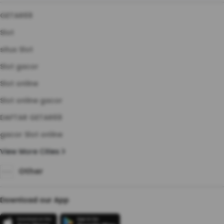
GETAR69
Slot
situs Slot
Slot gacor
Slot online
Slot online gacor
DAFTAR GETAR69
gacor Slot online
View More Cities
Other
Download our App