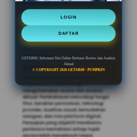
Metode ini membantu menjaga
pembahasan tetap terarah. Pembaca
tidak hanya memperoleh deskripsi
LOGIN
umum, tetapi juga mendapatkan
konteks mengenai alasan sebuah fitur
DAFTAR
dianggap penting, cara kerja elemen
permainan, dan hal-hal yang perlu
diperhatikan sebelum menilai suatu
permainan.
GETAR69 | Informasi Slot Online Berbasis Review dan Analisis
Aktual
Kesimpulan
© COPYRIGHT 2026 GETAR69 - PUMPKIN
GETAR69 hadir sebagai referensi
informasi slot online yang
mengutamakan review dan analisis
aktual. Pembahasan mencakup fungsi
fitur, karakter permainan, teknologi
provider, kualitas visual, kemudahan
navigasi, dan tren platform digital.
Penyajian yang objektif membantu
pembaca memahami setiap topik
secara lebih menyeluruh tanpa