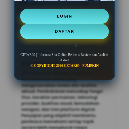
Metode ini membantu menjaga
pembahasan tetap terarah. Pembaca
tidak hanya memperoleh deskripsi
LOGIN
umum, tetapi juga mendapatkan
konteks mengenai alasan sebuah fitur
DAFTAR
dianggap penting, cara kerja elemen
permainan, dan hal-hal yang perlu
diperhatikan sebelum menilai suatu
permainan.
GETAR69 | Informasi Slot Online Berbasis Review dan Analisis
Aktual
Kesimpulan
© COPYRIGHT 2026 GETAR69 - PUMPKIN
GETAR69 hadir sebagai referensi
informasi slot online yang
mengutamakan review dan analisis
aktual. Pembahasan mencakup fungsi
fitur, karakter permainan, teknologi
provider, kualitas visual, kemudahan
navigasi, dan tren platform digital.
Penyajian yang objektif membantu
pembaca memahami setiap topik
secara lebih menyeluruh tanpa