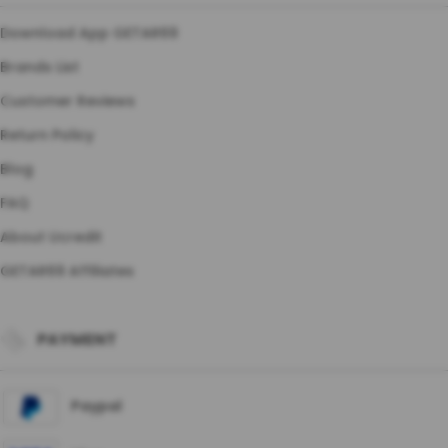
Download App GETAR69
Brands List
Customer Reviews
Return Policy
Blog
FAQ
About Ucredit
GETAR69 Affiliates
PAYMENT
Paypal