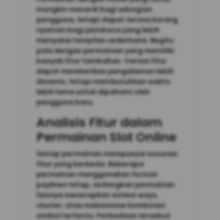
mungkin menarik bagi sebagian
pengguna, tetapi dapat terasa kurang
nyaman bagi pembaca yang lebih
menyukai tampilan sederhana. Begitu
pula dengan permainan yang memiliki
banyak fitur tambahan. Variasi fitur
dapat memberikan pengalaman lebih
dinamis, tetapi membutuhkan waktu
lebih lama untuk dipahami oleh
pengguna baru.
Analisis Fitur dalam
Permainan Slot Online
Setiap permainan mempunyai susunan
fitur yang berbeda. Beberapa
permainan menggunakan format
paylines tetap, sedangkan permainan
lainnya menerapkan sistem ways,
cluster, atau mekanisme kombinasi
simbol tertentu. Perbedaan tersebut