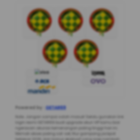
Powered by :
GETAR69
Note: Jangan sampai salah masuk! Selalu gunakan link
login resmi GETAR69 buat upgrade akun VIP kamu biar
ngerasain akurasi kemenangan paling tinggi hari ini.
Nikmati akses paling sat-set, fitur gampang jackpot
terbesar 2026, dan bonus eksklusif yang siap nambah