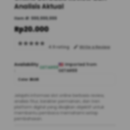
Analisis Aktual
Item #:
999,999,999
Rp20.000
4.9 rating
Write a Review
Availability
Imported from
GETAR69
:
GETAR69
Color :
BLUE
Jelajahi informasi slot online berbasis review,
analisis fitur, karakter permainan, dan tren
platform digital yang disajikan objektif untuk
membantu pembaca memahami setiap
pembahasan.