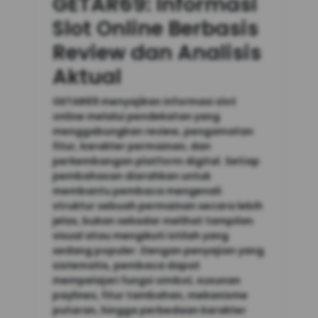
GETAR69: Informasi
Slot Online Berbasis
Review dan Analisis
Aktual
GETAR69 menyajikan informasi slot
online melalui pendekatan yang
menggabungkan review, pengamatan
fitur, karakter permainan, dan
perkembangan platform digital. Setiap
pembahasan diarahkan untuk
membantu pembaca mengenali
struktur sebuah permainan secara lebih
jelas, bukan sekadar melihat tampilan
visual atau mengikuti istilah yang
sedang populer. Dengan penyajian yang
sistematis, pembaca dapat
mempelajari fungsi simbol, susunan
paylines, fitur tambahan, mekanisme
putaran, hingga perbedaan karakter