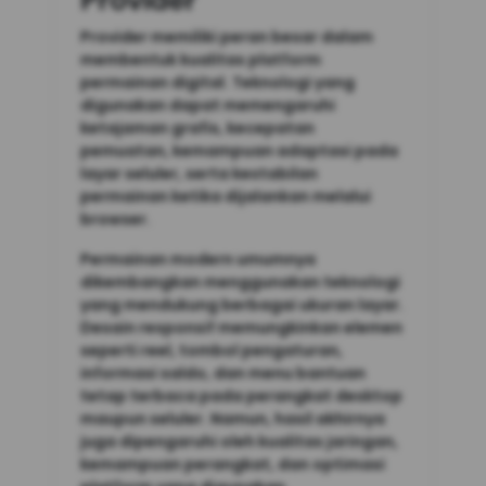
Provider
Provider memiliki peran besar dalam
membentuk kualitas platform
permainan digital. Teknologi yang
digunakan dapat memengaruhi
ketajaman grafis, kecepatan
pemuatan, kemampuan adaptasi pada
layar seluler, serta kestabilan
permainan ketika dijalankan melalui
browser.
Permainan modern umumnya
dikembangkan menggunakan teknologi
yang mendukung berbagai ukuran layar.
Desain responsif memungkinkan elemen
seperti reel, tombol pengaturan,
informasi saldo, dan menu bantuan
tetap terbaca pada perangkat desktop
maupun seluler. Namun, hasil akhirnya
juga dipengaruhi oleh kualitas jaringan,
kemampuan perangkat, dan optimasi