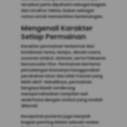
tersebut perlu dipahami sebagai bagian
dari struktur teknis, bukan sebagai
rumus untuk memastikan kemenangan.
Mengenali Karakter
Setiap Permainan
Karakter permainan terbentuk dari
kombinasi tema, tempo, desain suara,
susunan simbol, animasi, serta frekuensi
kemunculan fitur. Permainan bertema
petualangan biasanya menggunakan
perubahan latar dan efek transisi yang
lebih aktif. Sebaliknya, permainan
bergaya klasik cenderung
mempertahankan tampilan reel
sederhana dengan simbol yang mudah
dikenali.
Kecepatan putaran juga menjadi
bagian penting dalam sebuah review.