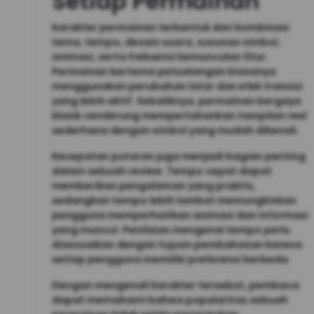
Setiap Permainan
Karakter permainan terbentuk dari kombinasi
tema, tempo, desain suara, susunan simbol,
animasi, serta frekuensi kemunculan fitur.
Permainan bertema petualangan biasanya
menggunakan perubahan latar dan efek transisi
yang lebih aktif. Sebaliknya, permainan bergaya
klasik cenderung mempertahankan tampilan reel
sederhana dengan simbol yang mudah dikenali.
Kecepatan putaran juga menjadi bagian penting
dalam sebuah review. Tempo cepat dapat
memberikan pengalaman yang praktis,
sedangkan tempo lebih lambat memungkinkan
pengguna memperhatikan animasi dan informasi
yang muncul. Penilaian mengenai tempo perlu
disesuaikan dengan tujuan pembahasan karena
setiap pengguna memiliki preferensi berbeda.
Dengan mengenali karakter tersebut, pembaca
dapat memahami bahwa popularitas sebuah