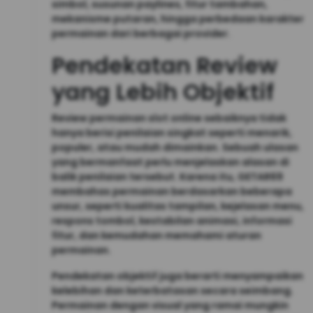
simbol, susunan paylines, fitur tambahan,
mekanisme putaran, hingga perbedaan karakter
permainan dari berbagai provider.
Pendekatan Review
yang Lebih Objektif
Review permainan slot online sebaiknya tidak
hanya berisi penilaian singkat seperti menarik,
populer, atau mudah dimainkan. Sebuah ulasan
yang bermanfaat perlu menjelaskan alasan di
balik penilaian tersebut. Karena itu, GETAR69
membahas permainan berdasarkan beberapa
unsur, seperti kualitas tampilan, kejelasan menu,
respons tombol, kestabilan animasi, informasi
fitur, dan kemudahan memahami aturan
permainan.
Pendekatan objektif juga berarti menyampaikan
kelebihan dan keterbatasan secara seimbang.
Permainan dengan visual yang ramai mungkin