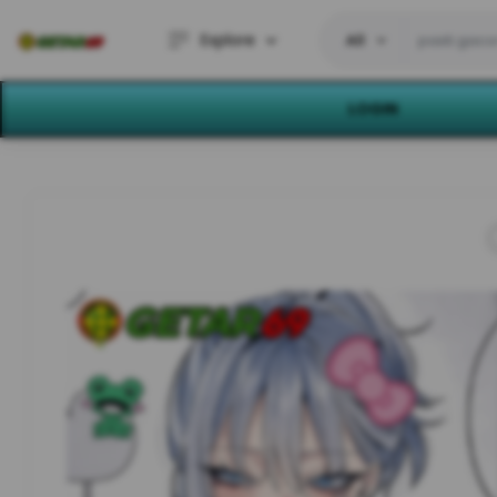
Explore
All
LOGIN