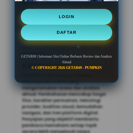
Metode ini membantu menjaga
pembahasan tetap terarah. Pembaca
tidak hanya memperoleh deskripsi
LOGIN
umum, tetapi juga mendapatkan
konteks mengenai alasan sebuah fitur
DAFTAR
dianggap penting, cara kerja elemen
permainan, dan hal-hal yang perlu
diperhatikan sebelum menilai suatu
permainan.
GETAR69 | Informasi Slot Online Berbasis Review dan Analisis
Aktual
Kesimpulan
© COPYRIGHT 2026 GETAR69 - PUMPKIN
GETAR69 hadir sebagai referensi
informasi slot online yang
mengutamakan review dan analisis
aktual. Pembahasan mencakup fungsi
fitur, karakter permainan, teknologi
provider, kualitas visual, kemudahan
navigasi, dan tren platform digital.
Penyajian yang objektif membantu
pembaca memahami setiap topik
secara lebih menyeluruh tanpa