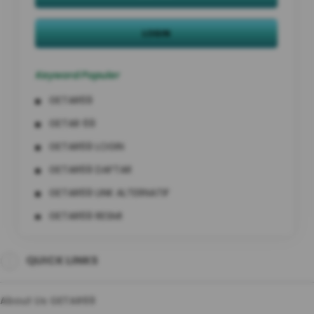
LOGIN
Keyword Populer
GETAR69
GETAR 69
GETAR69 LOGIN
GETAR69 DAFTAR
GETAR69 LINK ALTERNATIF
GETAR69 RESMI
GETAR69 RTP
QUICK LINKS
GETAR 69
GETAR69
About Us GETAR69