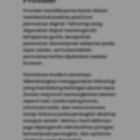
Provider
Provider memiliki peran besar dalam
membentuk kualitas platform
permainan digital. Teknologi yang
digunakan dapat memengaruhi
ketajaman grafis, kecepatan
pemuatan, kemampuan adaptasi pada
layar seluler, serta kestabilan
permainan ketika dijalankan melalui
browser.
Permainan modern umumnya
dikembangkan menggunakan teknologi
yang mendukung berbagai ukuran layar.
Desain responsif memungkinkan elemen
seperti reel, tombol pengaturan,
informasi saldo, dan menu bantuan
tetap terbaca pada perangkat desktop
maupun seluler. Namun, hasil akhirnya
juga dipengaruhi oleh kualitas jaringan,
kemampuan perangkat, dan optimasi