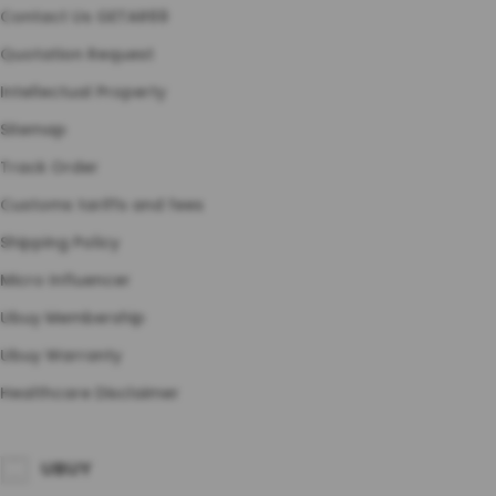
Contact Us GETAR69
Quotation Request
Intellectual Property
Sitemap
Track Order
Customs tariffs and fees
Shipping Policy
Micro Influencer
Ubuy Membership
Ubuy Warranty
Healthcare Disclaimer
UBUY