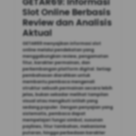
GETAR69: Informasi
Slot Online Berbasis
Review dan Analisis
Aktual
GETAR69 menyajikan informasi slot
online melalui pendekatan yang
menggabungkan review, pengamatan
fitur, karakter permainan, dan
perkembangan platform digital. Setiap
pembahasan diarahkan untuk
membantu pembaca mengenali
struktur sebuah permainan secara lebih
jelas, bukan sekadar melihat tampilan
visual atau mengikuti istilah yang
sedang populer. Dengan penyajian yang
sistematis, pembaca dapat
mempelajari fungsi simbol, susunan
paylines, fitur tambahan, mekanisme
putaran, hingga perbedaan karakter