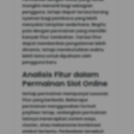
mungkin menarik bagi sebagian
pengguna, tetapi dapat terasa kurang
nyaman bagi pembaca yang lebih
menyukai tampilan sederhana. Begitu
pula dengan permainan yang memiliki
banyak fitur tambahan. Variasi fitur
dapat memberikan pengalaman lebih
dinamis, tetapi membutuhkan waktu
lebih lama untuk dipahami oleh
pengguna baru.
Analisis Fitur dalam
Permainan Slot Online
Setiap permainan mempunyai susunan
fitur yang berbeda. Beberapa
permainan menggunakan format
paylines tetap, sedangkan permainan
lainnya menerapkan sistem ways,
cluster, atau mekanisme kombinasi
simbol tertentu. Perbedaan tersebut