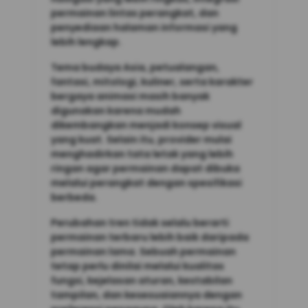
permainan lintas perangkat, dan
penyediaan halaman informasi yang
lebih lengkap.
Tema budaya Asia, petualangan,
fantasi, mitologi, kuliner, serta karakter
bergaya animasi masih banyak
digunakan karena mudah
dikembangkan menjadi konsep visual
yang kuat. Selain itu, provider mulai
menghadirkan tata letak yang lebih
ringan agar permainan dapat dibuka
melalui perangkat dengan spesifikasi
berbeda.
Perubahan tren tidak selalu berarti
permainan terbaru lebih baik daripada
permainan lama. Sebuah permainan
tetap perlu dinilai melalui kualitas
fungsi, kejelasan aturan, kestabilan
tampilan, dan kesesuaiannya dengan