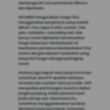
memengaruhi cara permainan dibaca
dan dipahami.
GETAR69 menguraikan fungsi fitur
menggunakan penjelasan yang mudah
diikuti. Fitur seperti wild, scatter, free
spin, multiplier, cascading reel, dan
bonus round dijelaskan berdasarkan
fungsi dasarnya. Pembahasan ini
membantu pembaca membedakan fitur
utama dengan elemen tambahan yang
hanya berfungsi sebagai pelengkap
visual.
Analisis juga dapat mencakup informasi
volatilitas dan RTP apabila datanya
tersedia dari sumber resmi provider. RTP
merupakan perhitungan teoretis dalam
jangka panjang, bukan jaminan hasil
pada setiap sesi. Sementara itu,
volatilitas menggambarkan karakter
distribusi hasil permainan. Informasi