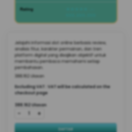
Rating
★★★★★
—
999,889,009
Jelajahi informasi slot online berbasis review,
analisis fitur, karakter permainan, dan tren
platform digital yang disajikan objektif untuk
membantu pembaca memahami setiap
pembahasan.
388.162 Ulasan
Excluding VAT : VAT will be calculated on the
checkout page
388.162 Ulasan
-
+
DAFTAR