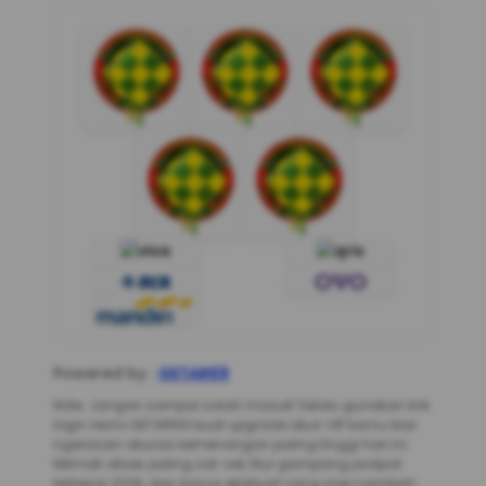
Powered by :
GETAR69
Note: Jangan sampai salah masuk! Selalu gunakan link
login resmi GETAR69 buat upgrade akun VIP kamu biar
ngerasain akurasi kemenangan paling tinggi hari ini.
Nikmati akses paling sat-set, fitur gampang jackpot
terbesar 2026, dan bonus eksklusif yang siap nambah