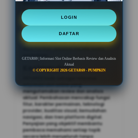
Metode ini membantu menjaga
pembahasan tetap terarah. Pembaca
tidak hanya memperoleh deskripsi
LOGIN
umum, tetapi juga mendapatkan
konteks mengenai alasan sebuah fitur
DAFTAR
dianggap penting, cara kerja elemen
permainan, dan hal-hal yang perlu
diperhatikan sebelum menilai suatu
permainan.
GETAR69 | Informasi Slot Online Berbasis Review dan Analisis
Aktual
Kesimpulan
© COPYRIGHT 2026 GETAR69 - PUMPKIN
GETAR69 hadir sebagai referensi
informasi slot online yang
mengutamakan review dan analisis
aktual. Pembahasan mencakup fungsi
fitur, karakter permainan, teknologi
provider, kualitas visual, kemudahan
navigasi, dan tren platform digital.
Penyajian yang objektif membantu
pembaca memahami setiap topik
secara lebih menyeluruh tanpa