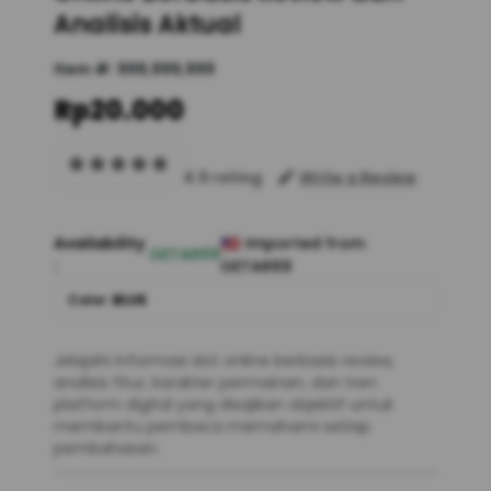
Analisis Aktual
Item #:
999,999,999
Rp20.000
4.9 rating
Write a Review
Availability
Imported from
GETAR69
:
GETAR69
Color :
BLUE
Jelajahi informasi slot online berbasis review,
analisis fitur, karakter permainan, dan tren
platform digital yang disajikan objektif untuk
membantu pembaca memahami setiap
pembahasan.