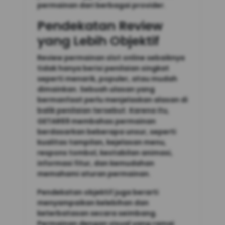
permainan dari berbagai provider.
Pendekatan Review
yang Lebih Objektif
Review permainan slot online sebaiknya
tidak hanya berisi penilaian singkat
seperti menarik, populer, atau mudah
dimainkan. Sebuah ulasan yang
bermanfaat perlu menjelaskan alasan di
balik penilaian tersebut. Karena itu,
GETAR69 membahas permainan
berdasarkan beberapa unsur, seperti
kualitas tampilan, kejelasan menu,
respons tombol, kestabilan animasi,
informasi fitur, dan kemudahan
memahami aturan permainan.
Pendekatan objektif juga berarti
menyampaikan kelebihan dan
keterbatasan secara seimbang.
Permainan dengan visual yang ramai