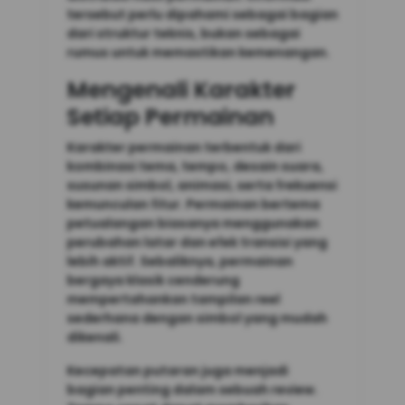
tersebut perlu dipahami sebagai bagian
dari struktur teknis, bukan sebagai
rumus untuk memastikan kemenangan.
Mengenali Karakter
Setiap Permainan
Karakter permainan terbentuk dari
kombinasi tema, tempo, desain suara,
susunan simbol, animasi, serta frekuensi
kemunculan fitur. Permainan bertema
petualangan biasanya menggunakan
perubahan latar dan efek transisi yang
lebih aktif. Sebaliknya, permainan
bergaya klasik cenderung
mempertahankan tampilan reel
sederhana dengan simbol yang mudah
dikenali.
Kecepatan putaran juga menjadi
bagian penting dalam sebuah review.