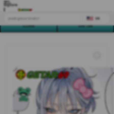
Explore
US
LOGIN
DAFTAR