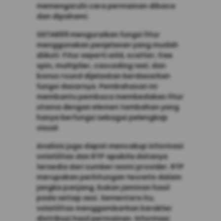
memengaruhi cara permainan dibaca
dan dipahami.
GETAR69 menguraikan fungsi fitur
menggunakan penjelasan yang mudah
diikuti. Fitur seperti wild, scatter, free
spin, multiplier, cascading reel, dan
bonus round dijelaskan berdasarkan
fungsi dasarnya. Pembahasan ini
membantu pembaca membedakan fitur
utama dengan elemen tambahan yang
hanya berfungsi sebagai pelengkap
visual.
Analisis juga dapat mencakup informasi
volatilitas dan RTP apabila datanya
tersedia dari sumber resmi provider. RTP
merupakan perhitungan teoretis dalam
jangka panjang, bukan jaminan hasil
pada setiap sesi. Sementara itu,
volatilitas menggambarkan karakter
distribusi hasil permainan. Informasi