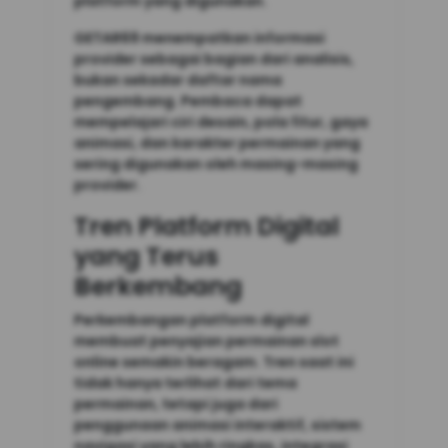
platform yang digunakan.
GETAR69 menempatkan informasi
provider sebagai bagian dari analisis,
bukan sekadar daftar nama
pengembang. Pembaca dapat
mempelajari ciri desain, pola fitur, gaya
animasi, dan karakter permainan yang
sering digunakan oleh masing-masing
provider.
Tren Platform Digital
yang Terus
Berkembang
Perkembangan platform digital
membuat penyajian permainan slot
online semakin beragam. Tren saat ini
tidak hanya terlihat dari tema
permainan, tetapi juga dari
penggunaan animasi interaktif, sistem
navigasi yang lebih ringkas, integrasi