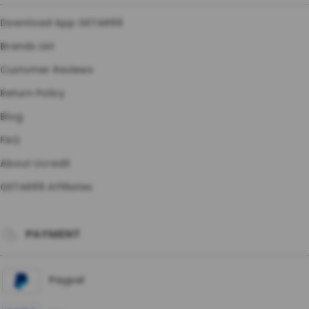
Download App GETAR69
Brands List
Customer Reviews
Return Policy
Blog
FAQ
About Ucredit
GETAR69 Affiliates
PAYMENT
Paypal