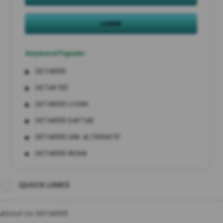
LOGIN
Keyword Populer
GETAR69
GETAR 69
GETAR69 LOGIN
GETAR69 DAFTAR
GETAR69 LINK ALTERNATIF
GETAR69 RESMI
GETAR69 RTP
QUICK LINKS
GETAR 69
GETAR69
About Us GETAR69