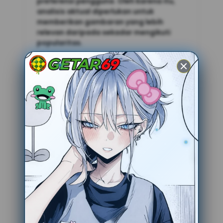
preferensi pengguna. Oleh karena itu,
analisis aktual diperlukan untuk
memberikan gambaran yang lebih
relevan daripada sekadar mengikuti
popularitas.
Cara GETAR69
Menyusun Informasi
Setiap pembahasan di GETAR69 dapat
disusun melalui tahapan pengamatan
yang jelas. Pertama, identifikasi
dilakukan terhadap tema dan struktur
dasar permainan. Kedua, fitur utama
dipelajari berdasarkan informasi yang
tersedia. Ketiga, kualitas tampilan,
navigasi, dan pengalaman penggunaan
dianalisis. Terakhir, hasil pengamatan
dirangkum dalam bahasa yang mudah
dipahami tanpa membuat klaim
berlebihan.