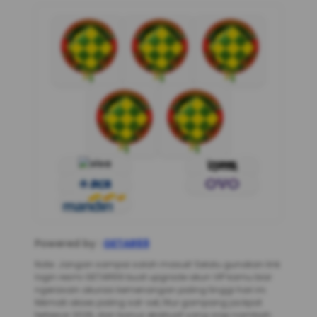
Powered by :
GETAR69
Note: Jangan sampai salah masuk! Selalu gunakan link
login resmi GETAR69 buat upgrade akun VIP kamu biar
ngerasain akurasi kemenangan paling tinggi hari ini.
Nikmati akses paling sat-set, fitur gampang jackpot
terbesar 2026, dan bonus eksklusif yang siap nambah