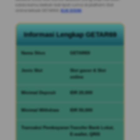
saldo kamu berkali-kali lipat cuma di platform Slot
online terbaik GETAR69.
KLIK DISINI
.
Informasi Lengkap GETAR69
Nama Situs
GETAR69
Jenis Slot
Slot gacor & Slot
online
Minimal Deposit
IDR 20,000
Minimal Withdraw
IDR 50,000
Transaksi Pembayaran
Transfer Bank Lokal,
E-wallet, QRIS