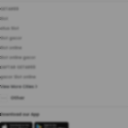
GETAR69
Slot
situs Slot
Slot gacor
Slot online
Slot online gacor
DAFTAR GETAR69
gacor Slot online
View More Cities
Other
Download our App