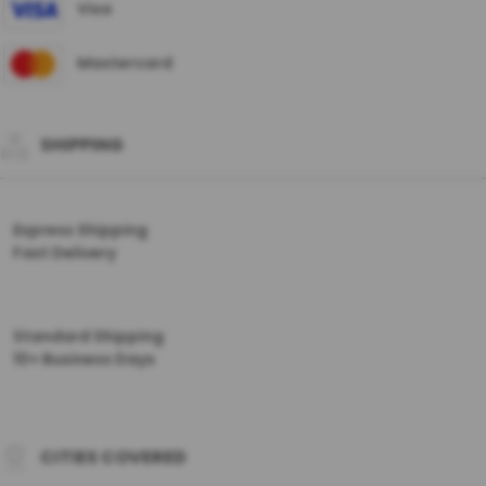
Visa
Mastercard
SHIPPING
Express Shipping
Fast Delivery
Standard Shipping
10+ Business Days
CITIES COVERED