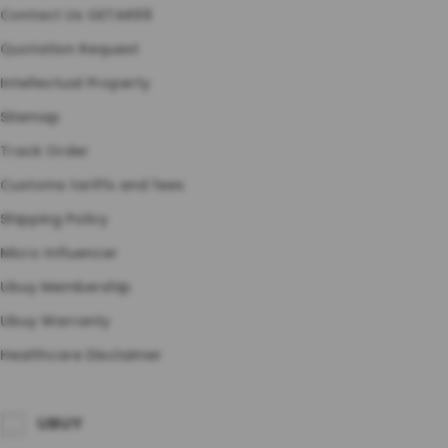
Contact Us GETAR69
Quotation Request
Intellectual Property
Sitemap
Track Order
Customs tariffs and fees
Shipping Policy
Micro Influencer
Ubuy Membership
Ubuy Warranty
Healthcare Disclaimer
UBUY