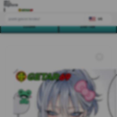
Explore
US
LOGIN
DAFTAR