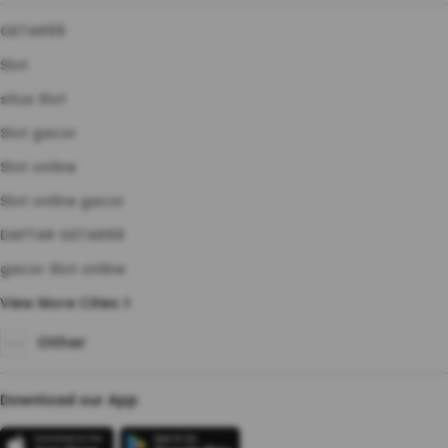
GETAR69
Slot
situs Slot
Slot gacor
Slot online
Slot online gacor
DAFTAR GETAR69
gacor Slot online
View More Cities
Other
Download our App