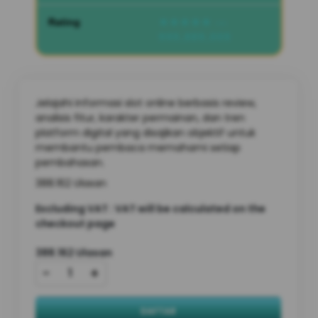
Rating
★★★★★
—
999,889,009
Jelajahi informasi slot online berbasis review,
analisis fitur, karakter permainan, dan tren
platform digital yang disajikan objektif untuk
membantu pembaca memahami setiap
pembahasan.
388.162 Ulasan
Excluding VAT : VAT will be calculated on the
checkout page
388.162 Ulasan
-
+
DAFTAR