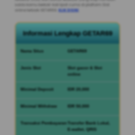
saldo kamu berkali-kali lipat cuma di platform Slot
online terbaik GETAR69.
KLIK DISINI
.
Informasi Lengkap GETAR69
Nama Situs
GETAR69
Jenis Slot
Slot gacor & Slot
online
Minimal Deposit
IDR 20,000
Minimal Withdraw
IDR 50,000
Transaksi Pembayaran
Transfer Bank Lokal,
E-wallet, QRIS