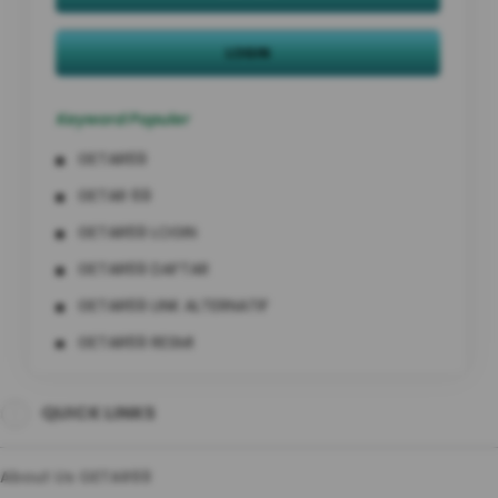
LOGIN
Keyword Populer
GETAR69
GETAR 69
GETAR69 LOGIN
GETAR69 DAFTAR
GETAR69 LINK ALTERNATIF
GETAR69 RESMI
GETAR69 RTP
QUICK LINKS
GETAR 69
GETAR69
About Us GETAR69