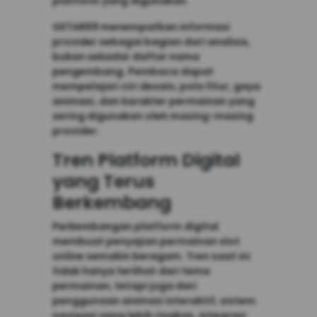
platform yang digunakan.
GETAR69 menempatkan informasi
provider sebagai bagian dari analisis,
bukan sekadar daftar nama
pengembang. Pembaca dapat
mempelajari ciri desain, pola fitur, gaya
animasi, dan karakter permainan yang
sering digunakan oleh masing-masing
provider.
Tren Platform Digital
yang Terus
Berkembang
Perkembangan platform digital
membuat penyajian permainan slot
online semakin beragam. Tren saat ini
tidak hanya terlihat dari tema
permainan, tetapi juga dari
penggunaan animasi interaktif, sistem
navigasi yang lebih ringkas, integrasi