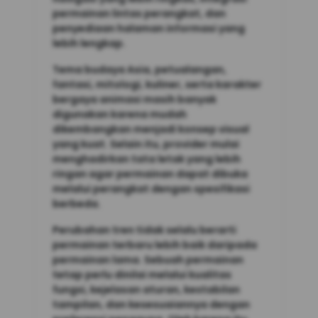
permainan lintas perangkat, dan
penyediaan halaman informasi yang
lebih lengkap.
Tema budaya Asia, petualangan,
fantasi, mitologi, kuliner, serta karakter
bergaya animasi masih banyak
digunakan karena mudah
dikembangkan menjadi konsep visual
yang kuat. Selain itu, provider mulai
menghadirkan tata letak yang lebih
ringan agar permainan dapat dibuka
melalui perangkat dengan spesifikasi
berbeda.
Perubahan tren tidak selalu berarti
permainan terbaru lebih baik daripada
permainan lama. Sebuah permainan
tetap perlu dinilai melalui kualitas
fungsi, kejelasan aturan, kestabilan
tampilan, dan kesesuaiannya dengan