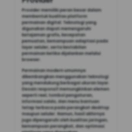
Provider
Provider memiliki peran besar dalam
membentuk kualitas platform
permainan digital. Teknologi yang
digunakan dapat memengaruhi
ketajaman grafis, kecepatan
pemuatan, kemampuan adaptasi pada
layar seluler, serta kestabilan
permainan ketika dijalankan melalui
browser.
Permainan modern umumnya
dikembangkan menggunakan teknologi
yang mendukung berbagai ukuran layar.
Desain responsif memungkinkan elemen
seperti reel, tombol pengaturan,
informasi saldo, dan menu bantuan
tetap terbaca pada perangkat desktop
maupun seluler. Namun, hasil akhirnya
juga dipengaruhi oleh kualitas jaringan,
kemampuan perangkat, dan optimasi