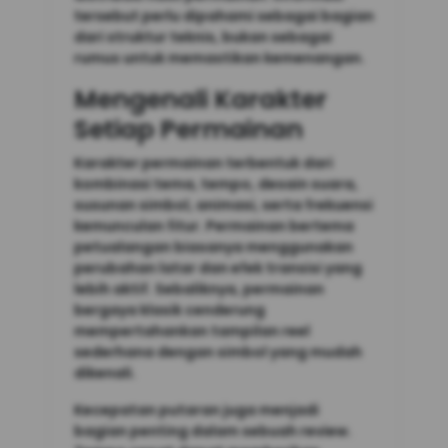
tersebut perlu dipahami sebagai bagian
dari struktur teknis, bukan sebagai
rumus untuk memastikan kemenangan.
Mengenali Karakter
Setiap Permainan
Karakter permainan terbentuk dari
kombinasi tema, tempo, desain suara,
susunan simbol, animasi, serta frekuensi
kemunculan fitur. Permainan bertema
petualangan biasanya menggunakan
perubahan latar dan efek transisi yang
lebih aktif. Sebaliknya, permainan
bergaya klasik cenderung
mempertahankan tampilan reel
sederhana dengan simbol yang mudah
dikenali.
Kecepatan putaran juga menjadi
bagian penting dalam sebuah review.