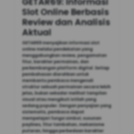
GETAR69: Informasi
Slot Online Berbasis
Review dan Analisis
Aktual
GETAR69 menyajikan informasi slot
online melalui pendekatan yang
menggabungkan review, pengamatan
fitur, karakter permainan, dan
perkembangan platform digital. Setiap
pembahasan diarahkan untuk
membantu pembaca mengenali
struktur sebuah permainan secara lebih
jelas, bukan sekadar melihat tampilan
visual atau mengikuti istilah yang
sedang populer. Dengan penyajian yang
sistematis, pembaca dapat
mempelajari fungsi simbol, susunan
paylines, fitur tambahan, mekanisme
putaran, hingga perbedaan karakter