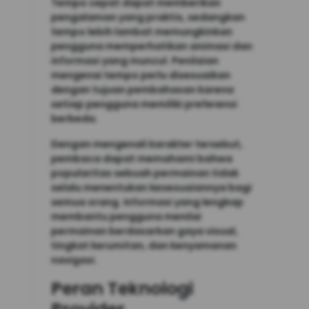
Tempo cepat dapat memberikan
pengalaman yang praktis, sedangkan
tempo lebih lambat memungkinkan
pengguna memperhatikan animasi dan
informasi yang muncul. Penilaian
mengenai tempo perlu disesuaikan
dengan tujuan pembahasan karena
setiap pengguna memiliki preferensi
berbeda.
Dengan mengenali karakter tersebut,
pembaca dapat memahami bahwa
popularitas sebuah permainan tidak
selalu menentukan kesesuaiannya bagi
semua orang. Informasi yang lengkap
membantu pengguna menilai
permainan berdasarkan gaya visual,
tingkat kerumitan, dan kenyamanan
navigasi.
Peran Teknologi