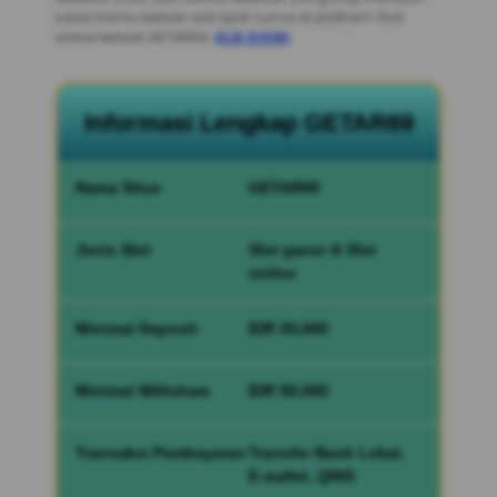
saldo kamu berkali-kali lipat cuma di platform Slot
online terbaik GETAR69.
KLIK DISINI
.
Informasi Lengkap GETAR69
Nama Situs
GETAR69
Jenis Slot
Slot gacor & Slot
online
Minimal Deposit
IDR 20,000
Minimal Withdraw
IDR 50,000
Transaksi Pembayaran
Transfer Bank Lokal,
E-wallet, QRIS