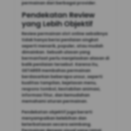
permainan dari berbagai provider.
Pendekatan Review
yang Lebih Objektif
Review permainan slot online sebaiknya
tidak hanya berisi penilaian singkat
seperti menarik, populer, atau mudah
dimainkan. Sebuah ulasan yang
bermanfaat perlu menjelaskan alasan di
balik penilaian tersebut. Karena itu,
GETAR69 membahas permainan
berdasarkan beberapa unsur, seperti
kualitas tampilan, kejelasan menu,
respons tombol, kestabilan animasi,
informasi fitur, dan kemudahan
memahami aturan permainan.
Pendekatan objektif juga berarti
menyampaikan kelebihan dan
keterbatasan secara seimbang.
Permainan dengan visual yang ramai