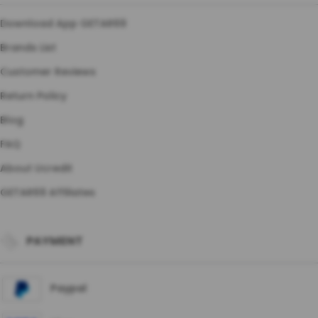
Download App GETAR69
Brands List
Customer Reviews
Return Policy
Blog
FAQ
About Ucredit
GETAR69 Affiliates
PAYMENT
Paypal