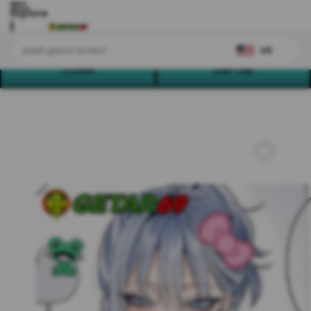
Explore
US
LOGIN
DAFTAR