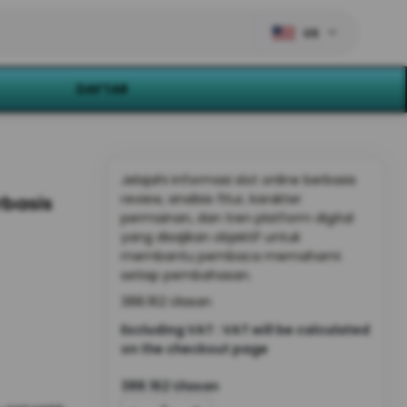
US
DAFTAR
Jelajahi informasi slot online berbasis
review, analisis fitur, karakter
rbasis
permainan, dan tren platform digital
yang disajikan objektif untuk
membantu pembaca memahami
setiap pembahasan.
388.162 Ulasan
Excluding VAT : VAT will be calculated
on the checkout page
388.162 Ulasan