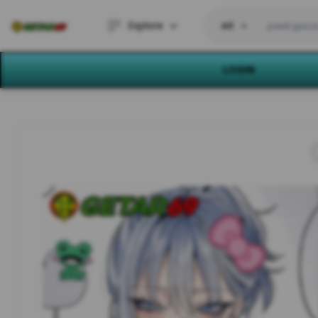
Explore
All
LOGIN