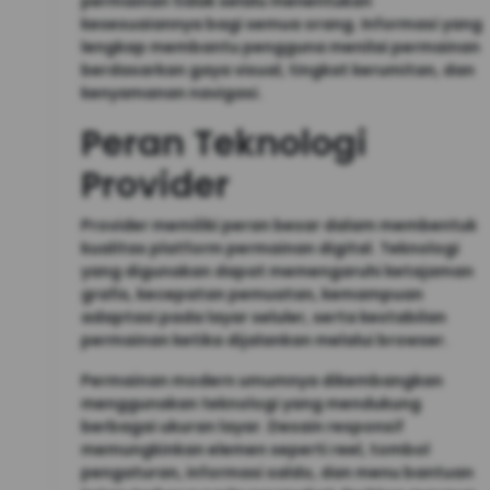
permainan tidak selalu menentukan
kesesuaiannya bagi semua orang. Informasi yang
lengkap membantu pengguna menilai permainan
berdasarkan gaya visual, tingkat kerumitan, dan
kenyamanan navigasi.
Peran Teknologi
Provider
Provider memiliki peran besar dalam membentuk
kualitas platform permainan digital. Teknologi
yang digunakan dapat memengaruhi ketajaman
grafis, kecepatan pemuatan, kemampuan
adaptasi pada layar seluler, serta kestabilan
permainan ketika dijalankan melalui browser.
Permainan modern umumnya dikembangkan
menggunakan teknologi yang mendukung
berbagai ukuran layar. Desain responsif
memungkinkan elemen seperti reel, tombol
pengaturan, informasi saldo, dan menu bantuan