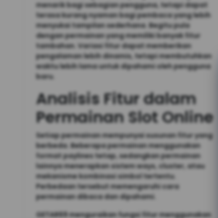
menarik bagi sebagian pengguna, tetapi dapat
terasa kurang nyaman bagi pembaca yang lebih
menyukai tampilan sederhana. Begitu pula
dengan permainan yang memiliki banyak fitur
tambahan. Variasi fitur dapat memberikan
pengalaman lebih dinamis, tetapi membutuhkan
waktu lebih lama untuk dipahami oleh pengguna
baru.
Analisis Fitur dalam
Permainan Slot Online
Setiap permainan mempunyai susunan fitur yang
berbeda. Beberapa permainan menggunakan
format paylines tetap, sedangkan permainan
lainnya menerapkan sistem ways, cluster, atau
mekanisme kombinasi simbol tertentu.
Perbedaan tersebut memengaruhi cara
permainan dibaca dan dipahami.
GETAR69 menguraikan fungsi fitur menggunakan